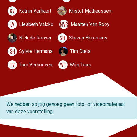
KV
Katrijn Verhaert
Kristof Matheussen
LV
MVR
Liesbeth Valckx
Maarten Van Rooy
SH
Nick de Roover
Steven Horemans
SH
Sylvie Hermans
Tim Diels
TV
WT
Tom Verhoeven
Wim Tops
We hebben spijtig genoeg geen foto- of videomateriaal
van deze voorstelling.