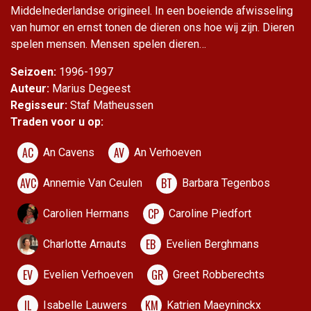
Middelnederlandse origineel. In een boeiende afwisseling
van humor en ernst tonen de dieren ons hoe wij zijn. Dieren
spelen mensen. Mensen spelen dieren…
Seizoen:
1996-1997
Auteur:
Marius Degeest
Regisseur:
Staf Matheussen
Traden voor u op:
AC
AV
An Cavens
An Verhoeven
AVC
BT
Annemie Van Ceulen
Barbara Tegenbos
CP
Carolien Hermans
Caroline Piedfort
EB
Charlotte Arnauts
Evelien Berghmans
EV
GR
Evelien Verhoeven
Greet Robberechts
IL
KM
Isabelle Lauwers
Katrien Maeyninckx