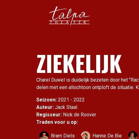
ZIEKELIJK
Charel Duwel is duidelijk bezeten door het "Ra
delen met een allochtoon ontploft de situatie. K
Seizoen:
2021 - 2022
Auteur:
Jack Staal
Regisseur:
Nick de Roover
Traden voor u op:
Bram Diels
Hanne De Bie